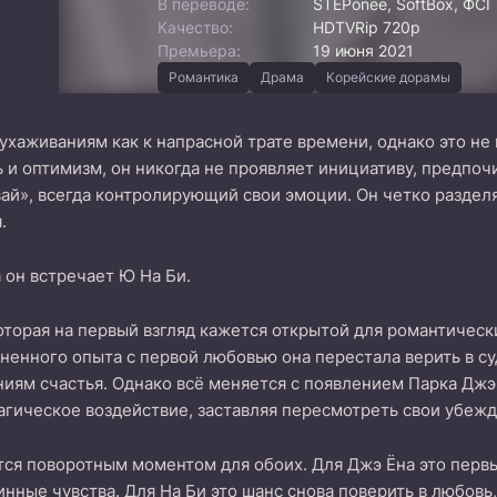
В переводе:
STEPonee, SoftBox, ФСГ 
Качество:
HDTVRip 720p
Премьера:
19 июня 2021
Романтика
Драма
Корейские дорамы
 ухаживаниям как к напрасной трате времени, однако это н
 и оптимизм, он никогда не проявляет инициативу, предпоч
вай», всегда контролирующий свои эмоции. Он четко разделя
.
а он встречает Ю На Би.
оторая на первый взгляд кажется открытой для романтическ
ненного опыта с первой любовью она перестала верить в су
иям счастья. Однако всё меняется с появлением Парка Джэ 
агическое воздействие, заставляя пересмотреть свои убежд
тся поворотным моментом для обоих. Для Джэ Ёна это первый
тинные чувства. Для На Би это шанс снова поверить в любов