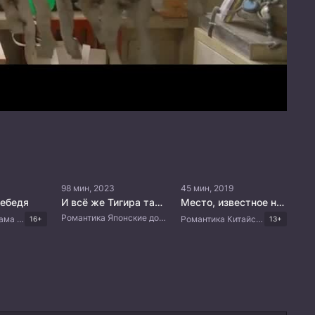
98 мин, 2023
45 мин, 2019
лебедя
И всё же Тигира такой милый
Место, известное нам одним
Романтика Японские дорамы
Романтика Драма Корейские дорамы
Романтика Китайские дорамы
16+
13+