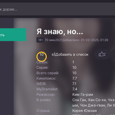
Я знаю, но...
еть
70 мин
2021
Добавлено: 25-02-2025, 01:26
18+
10
Добавить в список
2
Сезон:
1
Серия:
10
Всего серий:
10
Кинопоиск:
7.7
IMDB:
7.1
MyDramalist:
7.4
Режиссер:
Ким Га-рам
В ролях:
Сон Ган, Хан Со-хи, Чх
ым, Чон Джэ-гван, Ли 
Страна:
Корея Южная