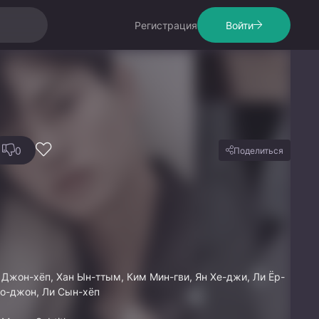
Регистрация
Войти
0
Поделиться
э Джон-хёп, Хан Ын-ттым, Ким Мин-гви, Ян Хе-джи, Ли Ёр-
Хо-джон, Ли Сын-хёп