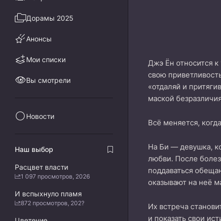
Дорамы 2025
Анонсы
Мои списки
Джэ Ён относится к
свою приветливость
Вы смотрели
«отдаляй и притяги
маской безразличия
Новости
Всё меняется, когд
На Би — девушка, к
Наш выбор
любви. После болез
Расцвет власти
поддаваться обещан
1 097 просмотров, 2026
оказывают на неё м
И вспыхнуло пламя
872 просмотров, 202?
Их встреча станови
и показать свои ис
Цветение