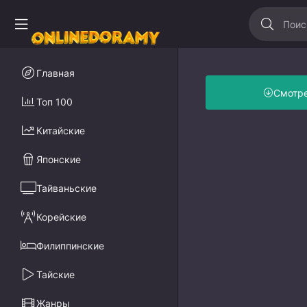
Главная
Смотр
Топ 100
Китайские
Японские
Тайваньские
Корейские
Филиппинские
Тайские
Жанры