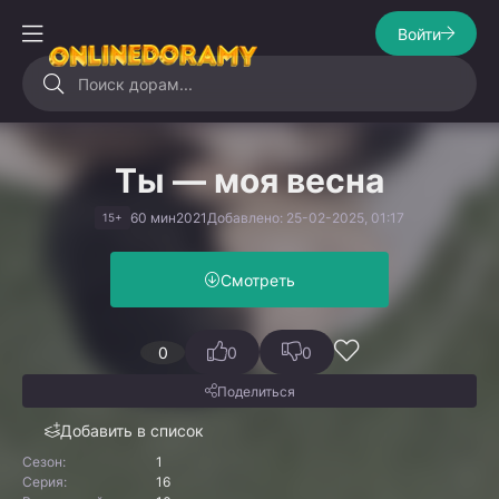
Войти
Ты — моя весна
60 мин
2021
Добавлено: 25-02-2025, 01:17
15+
Смотреть
0
0
0
Поделиться
Добавить в список
Сезон:
1
Серия:
16