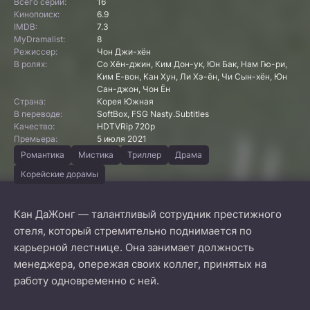
Всего серий:
16
Кинопоиск:
6.9
IMDB:
7.3
MyDramalist:
8
Режиссер:
Чон Джи-хён
В ролях:
Со Хён-джин, Ким Дон-ук, Юн Бак, Нам Гю-ри,
Ким Е-вон, Кан Хун, Ли Хэ-ён, Чи Сын-хён, Юн
Сан-джон, Чон Ён
Страна:
Корея Южная
В переводе:
SoftBox, FSG Nasty.Subtitles
Качество:
HDTVRip 720p
Премьера:
5 июля 2021
Романтика
Мистика
Триллер
Драма
Корейские дорамы
Кан ДаЖонг — талантливый сотрудник престижного
отеля, который стремительно поднимается по
карьерной лестнице. Она занимает должность
менеджера, опережая своих коллег, принятых на
работу одновременно с ней.