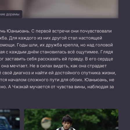
кие дорамы
Сунь Юаньюань. С первой встречи они почувствовали
жба. Для каждого из них другой стал настоящей
омощи. Годы шли, их дружба крепла, но над головой
рая с каждым днём становилась всё ощутимее. Глядя
 заставить себя рассказать ей правду. В его сердце
она мечтает. Не в силах видеть, как она страдает
 свой диагноз и найти ей достойного спутника жизни,
тся началом сложного пути для обоих. Юаньюань, не
но. А Чжэкай мучается от чувства вины, наблюдая за