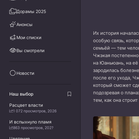
Дорамы 2025
Анонсы
Их история началас
Мои списки
особую связь, кото
семьёй — тем челов
Вы смотрели
Чжэкая постепенно 
на Юаньюань, на её
зародилась болезнен
Новости
после его ухода, Ч
который сможет сде
подозревая о плана
Наш выбор
тем, как она строит
Расцвет власти
1 072 просмотров, 2026
И вспыхнуло пламя
863 просмотров, 202?
Цветение