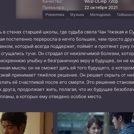
Качество:
WEB-DLRip 720p
Премьера:
22 октября 2021
Романтика
Музыка
Мелодрама
Тайваньс
ь в стенах старшей школы, где судьба свела Чан Чжэкая и 
рая постепенно переросла в нечто большее, чем просто дру
еком, который всегда поддержит, поймёт и протянет руку п
сгущались тучи. Он страдал от неизлечимой болезни, кото
 искреннюю улыбку и безграничную веру в будущее, он не мог
ная мысль: он не сможет дать ей того будущего, о котором 
жэкай принимает тяжёлое решение. Он решает скрыть от неё
лать её счастливой после его смерти. Это решение станови
х друга, продолжает жить, полагая, что их будущее безоблач
 планы, в которых ему отведено особое место.