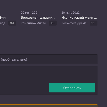
20 мин, 2021
20 мин, 2022
фли
Верховная шаманка Ка Ду-щим
Икс, который меня не любит
Романтика Мелодрама Драма Корейские дорамы
Романтика Мистика Корейские дорамы
Романтика Драма Корейские дорамы
15+
15+
15+
Отправить