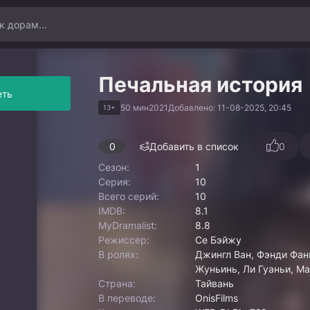
Печальная история
еть
50 мин
2021
Добавлено: 11-08-2025, 20:45
13+
0
Добавить в список
0
Сезон:
1
Серия:
10
Всего серий:
10
IMDB:
8.1
MyDramalist:
8.8
Режиссер:
Се Бэйжу
В ролях:
Джингл Ван, Фэнди Фань
Жуньинь, Ли Гуаньи, М
Страна:
Тайвань
В переводе:
OnisFilms