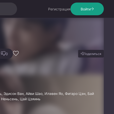
Регистрация
Войти
0
Поделиться
, Эдисон Ван, Айви Шао, Илэвен Яо, Фигаро Цэн, Бай
а Неньсень, Цай Цзяинь