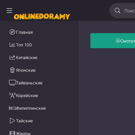
Главная
Смотр
Топ 100
Китайские
Японские
Тайваньские
Корейские
Филиппинские
Тайские
Жанры