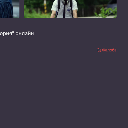
ория" онлайн
Жалоба