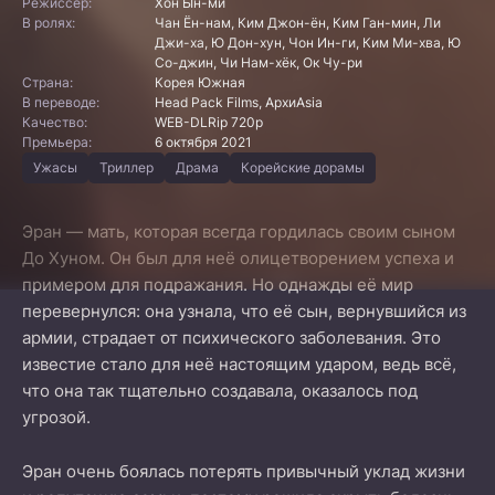
Режиссер:
Хон Ын-ми
В ролях:
Чан Ён-нам, Ким Джон-ён, Ким Ган-мин, Ли
Джи-ха, Ю Дон-хун, Чон Ин-ги, Ким Ми-хва, Ю
Со-джин, Чи Нам-хёк, Ок Чу-ри
Страна:
Корея Южная
В переводе:
Head Pack Films, АрхиAsia
Качество:
WEB-DLRip 720p
Премьера:
6 октября 2021
Ужасы
Триллер
Драма
Корейские дорамы
Эран — мать, которая всегда гордилась своим сыном
До Хуном. Он был для неё олицетворением успеха и
примером для подражания. Но однажды её мир
перевернулся: она узнала, что её сын, вернувшийся из
армии, страдает от психического заболевания. Это
известие стало для неё настоящим ударом, ведь всё,
что она так тщательно создавала, оказалось под
угрозой.
Эран очень боялась потерять привычный уклад жизни