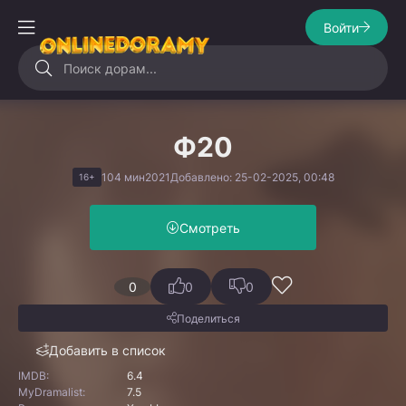
Войти
Ф20
104 мин
2021
Добавлено: 25-02-2025, 00:48
16+
Смотреть
0
0
0
Поделиться
Добавить в список
IMDB:
6.4
MyDramalist:
7.5