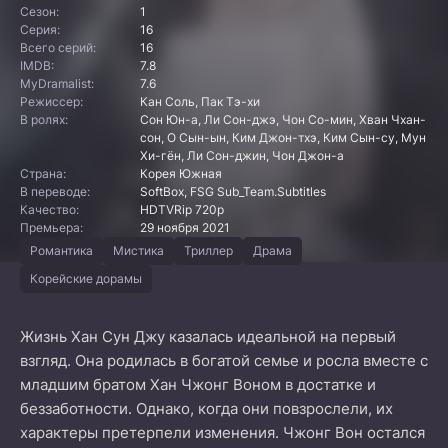
Сезон:
1
Серия:
16
Всего серий:
16
IMDB:
7.8
MyDramalist:
7.6
Режиссер:
Кан Соль, Пак Тэ-хи
В ролях:
Сон Юн-а, Ли Сон-джэ, Чон Со-мин, Хван Чхан-
сон, О Сын-ын, Ким Джон-тхэ, Ким Сын-су, Мун
Хи-гён, Ли Сон-джин, Чон Джон-а
Страна:
Корея Южная
В переводе:
SoftBox, FSG Sub_Team.Subtitles
Качество:
HDTVRip 720p
Премьера:
29 ноября 2021
Романтика
Мистика
Триллер
Драма
Корейские дорамы
Жизнь Хан Сун Джу казалась идеальной на первый
взгляд. Она родилась в богатой семье и росла вместе с
младшим братом Хан Чжонг Воном в достатке и
беззаботности. Однако, когда они повзрослели, их
характеры претерпели изменения. Чжонг Вон остался