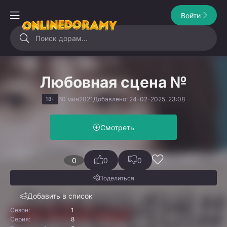
Войти
Любовная сцена №
60 мин
2021
Добавлено: 24-02-2025, 23:08
18+
Смотреть
0
0
0
Поделиться
Добавить в список
Сезон:
1
Серия:
8