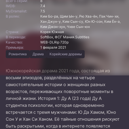
Всего серий:
8
IMDB:
7.4
MyDramalist:
7.5
В ролях:
Ким Бо-ра, Щим Ын-у, Рю Хва-ён, Пак Чин-хи,
Хан Джун-у, Ким Сын-су, Юн Ю-сон, Ким Ён-а,
Ким Джон-хун, Чхве Сын-юн
Страна:
Корея Южная
В переводе:
SoftBox, ФСГ Мания.Subtitles
Качество:
WEB-DLRip 720p
Премьера:
1 февраля 2021
Романтика
Драма
Корейские дорамы
Южнокорейская дорама 2021 года, состоящая из
восьми эпизодов, разделённых на четыре
самостоятельные истории о женщинах разных
возрастов, переживающих поворотные моменты в
личной жизни. История 1: Ду А (23 года) Ду А
студентка психологии, которая одновременно
встречается с тремя мужчинами: Ю Да Хамом, Юно
Сон У и Хан Си Ханом. Её тайные отношения рискуют
быть раскрытыми, когда в интернете появляется