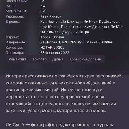
Всего серий:
12
IMDB:
5.4
MyDramalist:
6.4
Режиссер:
Квак Ки-вон
В ролях:
Хан Чхэ-ён, Ли Джи-хун, Чи И-су, Ку Джа-сон,
Ким Юн-со, Пак Кын-хён, Ким Джон-тхэ, Ли Юн-
ми, Ким Хан-джун, Ли На-ра
Страна:
Корея Южная
В переводе:
STEPonee, DAVOICES, ФСГ Мания.Subtitles
Качество:
HDTVRip 720p
Премьера:
23 февраля 2022
Романтика
Триллер
Драма
Корейские дорамы
История рассказывает о судьбах четырёх персонажей,
которые сталкиваются в вихре амбиций, желаний и
противоречивых эмоций. Их жизненные пути
переплетаются, словно неуправляемый поезд,
стремящийся к целям, которые кажутся им самыми
важными: успех, месть, материнство и любовь.
Ли Сун У — фотограф и редактор модного журнала.