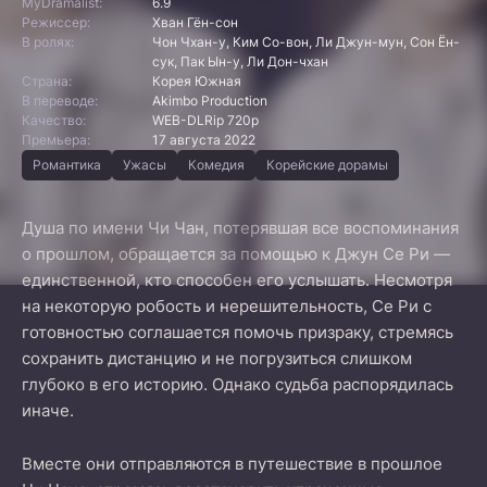
MyDramalist:
6.9
Режиссер:
Хван Гён-сон
В ролях:
Чон Чхан-у, Ким Со-вон, Ли Джун-мун, Сон Ён-
сук, Пак Ын-у, Ли Дон-чхан
Страна:
Корея Южная
В переводе:
Akimbo Production
Качество:
WEB-DLRip 720p
Премьера:
17 августа 2022
Романтика
Ужасы
Комедия
Корейские дорамы
Душа по имени Чи Чан, потерявшая все воспоминания
о прошлом, обращается за помощью к Джун Се Ри —
единственной, кто способен его услышать. Несмотря
на некоторую робость и нерешительность, Се Ри с
готовностью соглашается помочь призраку, стремясь
сохранить дистанцию и не погрузиться слишком
глубоко в его историю. Однако судьба распорядилась
иначе.
Вместе они отправляются в путешествие в прошлое