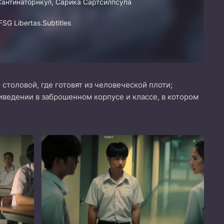
Сантинаторнкул, Сарика Сартсилпсупа
SG Libertas.Subtitles
толовой, где готовят из человеческой плоти;
иведении в заброшенном корпусе и классе, в котором