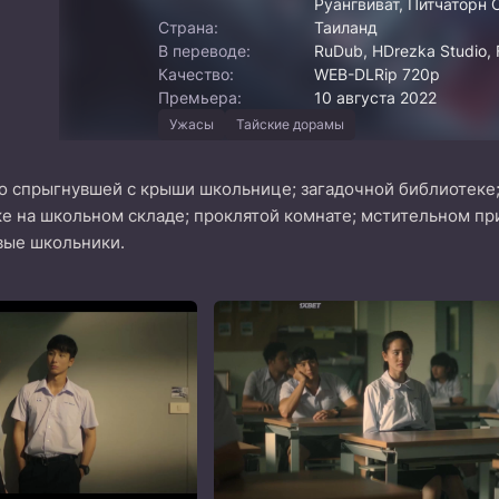
Руангвиват, Питчаторн 
Страна:
Таиланд
В переводе:
RuDub, HDrezka Studio, F
Качество:
WEB-DLRip 720p
Премьера:
10 августа 2022
Ужасы
Тайские дорамы
 спрыгнувшей с крыши школьнице; загадочной библиотеке; с
е на школьном складе; проклятой комнате; мстительном пр
вые школьники.