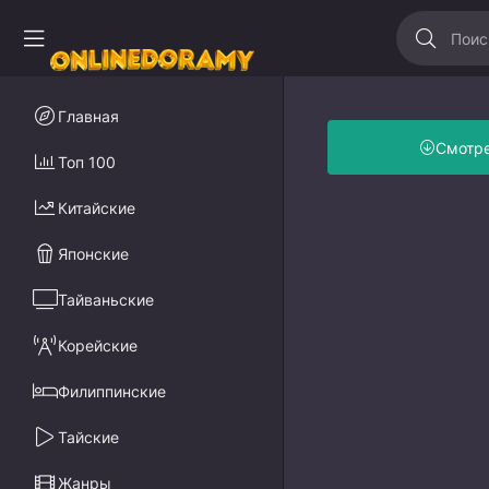
Главная
Смотр
Топ 100
Китайские
Японские
Тайваньские
Корейские
Филиппинские
Тайские
Жанры