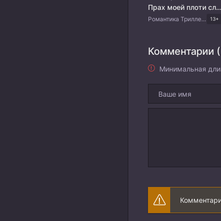
Прах моей плоти словно огромная галак
Романтика Триллер Драма Японские дорамы
13+
Комментарии (
Минимальная дли
Комментари