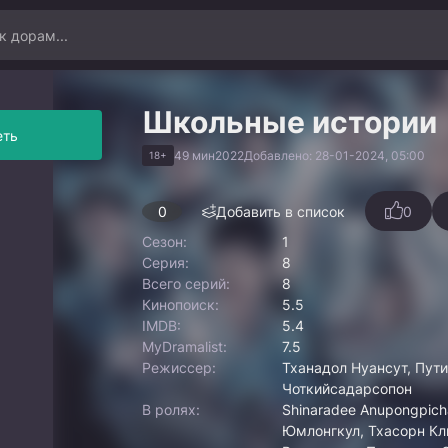
Школьные истории
еть
49 мин
2022
Добавлено: 28-01-2024, 05:00
18+
0
Добавить в список
0
Сезон:
1
Серия:
8
Всего серий:
8
Кинопоиск:
5.5
IMDB:
5.4
MyDramalist:
7.5
Режиссер:
Тханадол Нуансут, Пути
Чоткийсадарсопон
В ролях:
Shinaradee Anupongpicha
Юмлонгкул, Тхасорн Кл