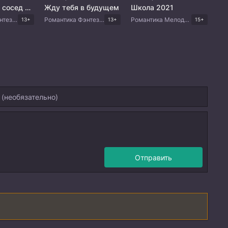
Мой тайный сосед по комнате
Жду тебя в будущем
Школа 2021
Романтика Фэнтези Комедия Китайские дорамы
Романтика Фэнтези Комедия Китайские дорамы
Романтика Мелодрама Драма Корейские дорамы
13+
13+
15+
Отправить