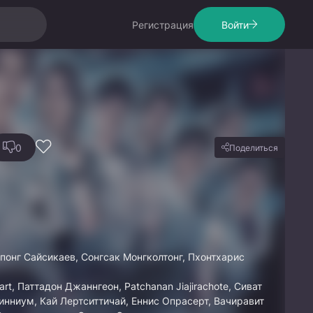
Регистрация
Войти
0
Поделиться
понг Сайсикаев, Сонгсак Монгколтонг, Пхонтхарис
rt, Паттадон Джаннгеон, Patchanan Jiajirachote, Сиват
инниум, Кай Лертситтичай, Еннис Опрасерт, Вачиравит