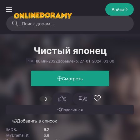
Войти
Чистый японец
88 мин
2022
Добавлено: 27-01-2024, 03:00
13+
Смотреть
0
0
0
Поделиться
Добавить в список
IMDB:
6.2
MyDramalist:
6.8