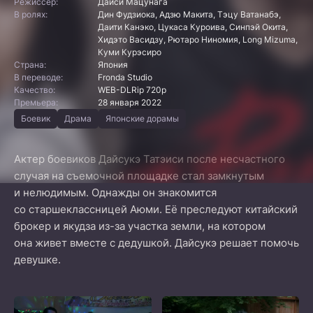
Режиссер:
Даиси Мацунага
В ролях:
Дин Фудзиока, Адзю Макита, Тэцу Ватанабэ,
Даити Канэко, Цукаса Куроива, Синпэй Окита,
Хидэто Васидзу, Рютаро Ниномия, Long Mizuma,
Куми Курэсиро
Страна:
Япония
В переводе:
Fronda Studio
Качество:
WEB-DLRip 720p
Премьера:
28 января 2022
Боевик
Драма
Японские дорамы
Актер боевиков Дайсукэ Татэиси после несчастного
случая на съемочной площадке стал замкнутым
и нелюдимым. Однажды он знакомится
со старшеклассницей Аюми. Её преследуют китайский
брокер и якудза из-за участка земли, на котором
она живет вместе с дедушкой. Дайсукэ решает помочь
девушке.