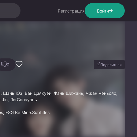
Регистрация
Войти
0
Поделиться
, Шэнь Юэ, Ван Цзяхуэй, Фань Шижань, Чжан Чэньсяо,
a Jin, Ли Сяочуань
s, FSG Be Mine.Subtitles