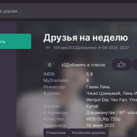
Друзья на неделю
еть
106 мин
2022
Добавлено: 9-08-2024, 22:27
16+
0
Добавить в список
0
IMDB:
5.8
MyDramalist:
8
Режиссер:
Гэвин Линь
В ролях:
Чжао Цзиньмай, Линь И
Wenjun Dai, Yan Fan, Yin
Страна:
Китай
В переводе:
Дораманутая / W³: voice
Качество:
WEB-DLRip 720p
Премьера:
18 июня 2022
Романтика
Китайские дорамы