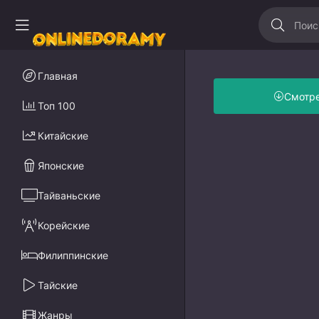
Главная
Смотр
Топ 100
Китайские
Японские
Тайваньские
Корейские
Филиппинские
Тайские
Жанры