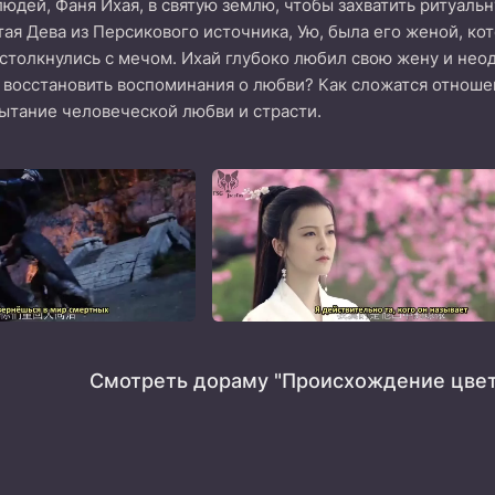
людей, Фаня Ихая, в святую землю, чтобы захватить ритуал
тая Дева из Персикового источника, Ую, была его женой, ко
и столкнулись с мечом. Ихай глубоко любил свою жену и нео
 восстановить воспоминания о любви? Как сложатся отнош
ытание человеческой любви и страсти.
Смотреть дораму "Происхождение цвет