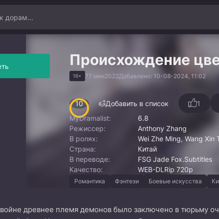
Происхождение цве
еть
77 мин
2022
Добавлено: 10-08-2024, 11:02
16+
10
Добавить в список
1
MyDramalist:
6.8
Режиссер:
Anthony Zhang
В ролях:
Wei Zhe Ming, Wang Xin 
Страна:
Китай
В переводе:
FSG Jade Fox.Subtitles
Качество:
WEB-DLRip 720p
Романтика
Фэнтези
Боевые искусства
Ки
 войне древнее племя демонов было заключено в тюрьму оч