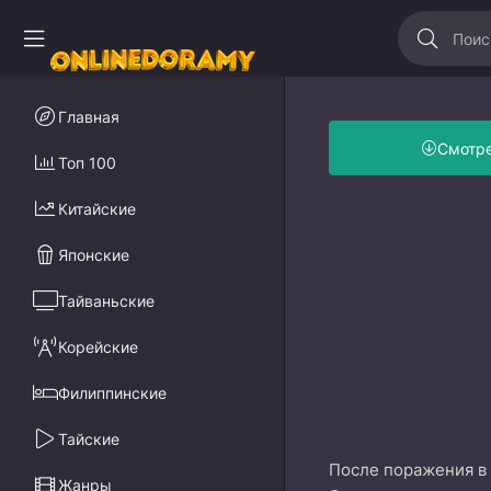
Главная
Смотр
Топ 100
Китайские
Японские
Тайваньские
Корейские
Филиппинские
Тайские
После поражения в
Жанры