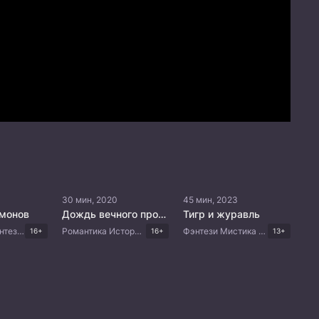
30 мин, 2020
45 мин, 2023
монов
Дождь вечного процветания
Тигр и журавль
Романтика Фэнтези Приключения Китайские дорамы
Романтика Исторический Фэнтези Приключения Китайские дорамы
Фэнтези Мистика Боевые искусства Китайские дорамы
16+
16+
13+