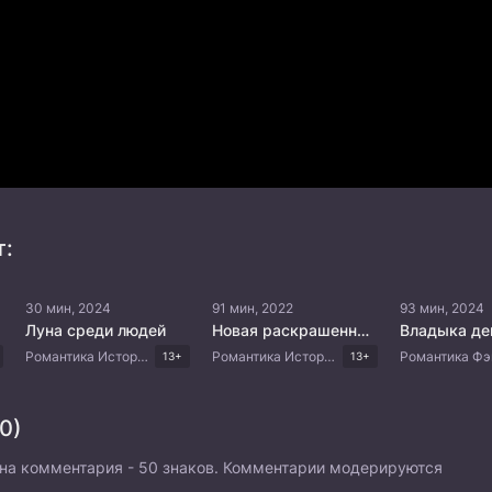
т:
30 мин, 2024
91 мин, 2022
93 мин, 2024
Луна среди людей
Новая раскрашенная кожа
Владыка де
Романтика Исторический Боевик Фэнтези Китайские дорамы
Романтика Исторический Боевик Фэнтези Китайские дорамы
13+
13+
0)
на комментария - 50 знаков. Комментарии модерируются