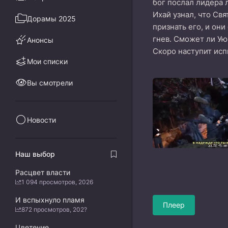
бог послал лидера 
Ихай узнал, что Свя
Дорамы 2025
признать его, и он
гнев. Сможет ли Ую
Анонсы
Скоро наступит исп
Мои списки
Вы смотрели
Новости
Наш выбор
Расцвет власти
1 094 просмотров, 2026
И вспыхнуло пламя
Плеер
872 просмотров, 202?
Цветение