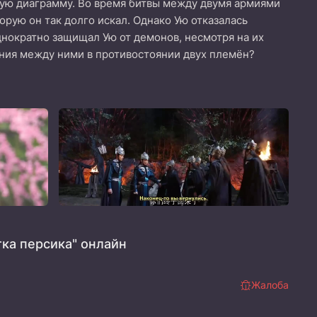
ьную диаграмму. Во время битвы между двумя армиями
торую он так долго искал. Однако Ую отказалась
днократно защищал Ую от демонов, несмотря на их
ения между ними в противостоянии двух племён?
ка персика" онлайн
Жалоба