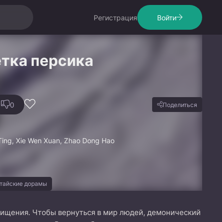
Регистрация
Войти
тка персика
0
Поделиться
Ting, Xie Wen Xuan, Zhao Dong Hao
тайские дорамы
ищения. Чтобы вернуться в мир людей, демонический