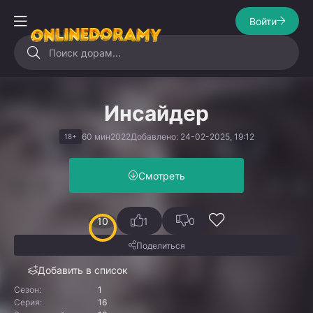
Войти
Инсайдер
60 мин
2022
Добавлено: 24-02-2025, 19:12
18+
Смотреть
10
1
0
Поделиться
Добавить в список
Сезон:
1
Серия:
16