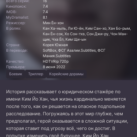
Всего серий:
16
Кинопоиск:
7.4
IMDB:
7.4
MyDramalist:
8.1
Режиссер:
Мин Ён-хон
В ролях:
Кан Ха-ныль, Ли Ю-ён, Ким Сан-хо, Хан Бо-рым,
Кан Ён-сок, Хо Сон-тхэ, Сон Джи-ру, Чон Ман-
щик, Чха Ёп, Ким Щи-ын
Страна:
Корея Южная
В переводе:
SoftBox, ФСГ Азалии.Subtitles, ФСГ
Мания.Subtitles
Качество:
HDTVRip 720p
Премьера:
8 июня 2022
Боевик
Триллер
Корейские дорамы
История рассказывает о юридическом стажёре по
имени Ким Йо Хан, чья жизнь кардинально меняется
после того, как он решается на опасное подпольное
расследование. Погружаясь в этот мир глубже, чем
предполагал, герой оказывается в сложной ситуации,
которая ставит под угрозу всё, чего он достиг. В
попытке изменить своё будущее, Ким Йо Хан