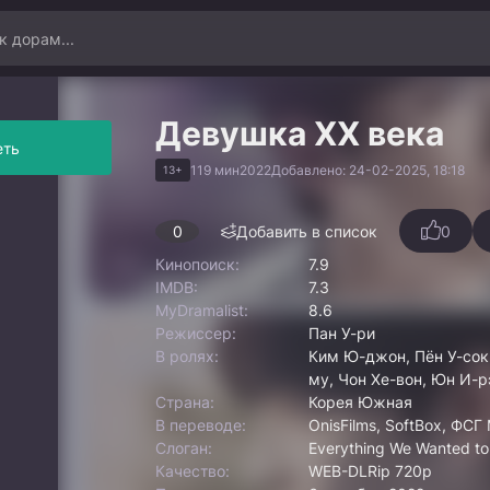
Девушка XX века
еть
119 мин
2022
Добавлено: 24-02-2025, 18:18
13+
0
Добавить в список
0
Кинопоиск:
7.9
IMDB:
7.3
MyDramalist:
8.6
Режиссер:
Пан У-ри
В ролях:
Ким Ю-джон, Пён У-сок,
му, Чон Хе-вон, Юн И-р
Страна:
Корея Южная
В переводе:
OnisFilms, SoftBox, ФСГ 
Слоган:
Everything We Wanted to
Качество:
WEB-DLRip 720p