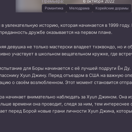
Премьера:
6 октября 2022
Романтика
Мелодрама
Корейские дорамы
 в увлекательную историю, которая начинается в 1999 году
 преданность дружбе оказывается на первом плане.
яя девушка не только мастерски владеет тхэквондо, но и 
ктивно участвует в школьном вещательном кружке, где встре
спытание для Боры начинается с её лучшей подруги Ён Ду. 
асснику Хyun Джину. Перед отъездом в США на важную опе
цию о своём возлюбленном. Этот момент становится отправ
ра начинает внимательно наблюдать за Хyun Джином. Она из
льше времени она проводит, следя за ним, тем интереснее 
ет перед Борой новые грани личности Хyun Джина, которые