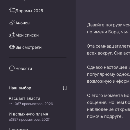
Дорамы 2025
Анонсы
Давайте погрузимся
по имени Бора, чья
Мои списки
Эта семнадцатилетн
Вы смотрели
всех вокруг. Она а
Однако настоящее и
Новости
популярному однокл
возможную информа
Наш выбор
С этого момента Бо
Расцвет власти
общения. Но чем бо
1 067 просмотров, 2026
наблюдение открыва
И вспыхнуло пламя
помочь подруге.
857 просмотров, 202?
Цветение