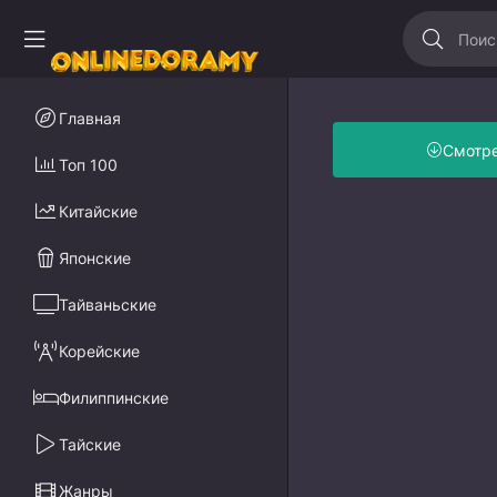
Главная
Смотр
Топ 100
Китайские
Японские
Тайваньские
Корейские
Филиппинские
Тайские
Жанры