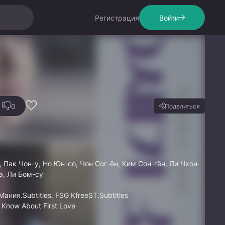
Регистрация
Войти
0
Поделиться
 Пак Чон-у, Но Юн-со, Чон Сог-ён, Ким Сон-гён, Ли Чхон-
э, Ли Бом-су
Мания.Subtitles, FSG KfreeST.Subtitles
 Know About First Love